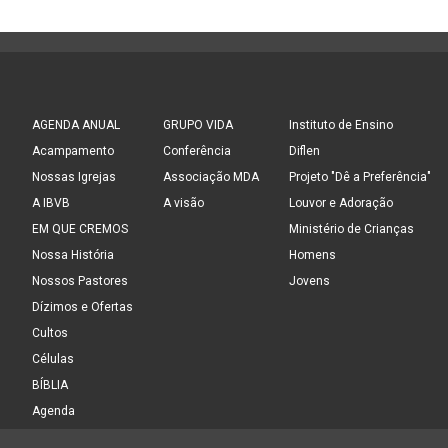
AGENDA ANUAL
GRUPO VIDA
Instituto de Ensino
Acampamento
Conferência
Diflen
Nossas Igrejas
Associação MDA
Projeto "Dê a Preferência"
A IBVB
A visão
Louvor e Adoração
EM QUE CREMOS
Ministério de Crianças
Nossa História
Homens
Nossos Pastores
Jovens
Dízimos e Ofertas
Cultos
Células
BÍBLIA
Agenda